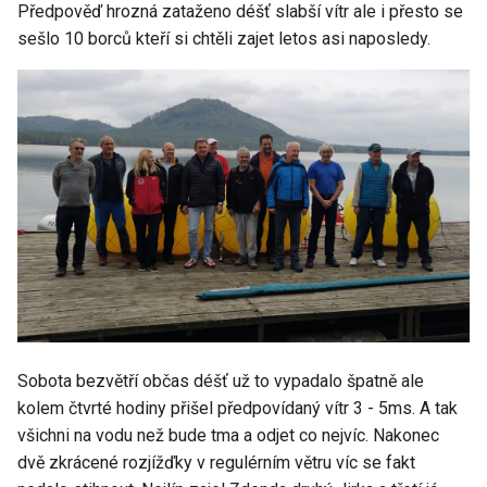
Předpověď hrozná zataženo déšť slabší vítr ale i přesto se
sešlo 10 borců kteří si chtěli zajet letos asi naposledy.
Sobota bezvětří občas déšť už to vypadalo špatně ale
kolem čtvrté hodiny přišel předpovídaný vítr 3 - 5ms. A tak
všichni na vodu než bude tma a odjet co nejvíc. Nakonec
dvě zkrácené rozjížďky v regulérním větru víc se fakt