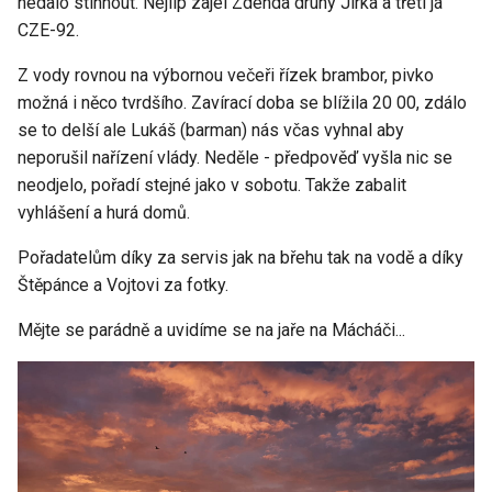
nedalo stihnout. Nejlíp zajel Zdenda druhý Jirka a třetí já
CZE-92.
Z vody rovnou na výbornou večeři řízek brambor, pivko
možná i něco tvrdšího. Zavírací doba se blížila 20 00, zdálo
se to delší ale Lukáš (barman) nás včas vyhnal aby
neporušil nařízení vlády. Neděle - předpověď vyšla nic se
neodjelo, pořadí stejné jako v sobotu. Takže zabalit
vyhlášení a hurá domů.
Pořadatelům díky za servis jak na břehu tak na vodě a díky
Štěpánce a Vojtovi za fotky.
Mějte se parádně a uvidíme se na jaře na Mácháči...