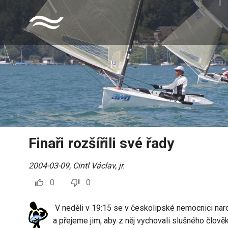
Finaři rozšířili své řady
2004-03-09
,
Cintl Václav, jr.
0
0
V neděli v 19:15 se v českolipské nemocnici nar
a přejeme jim, aby z něj vychovali slušného člov