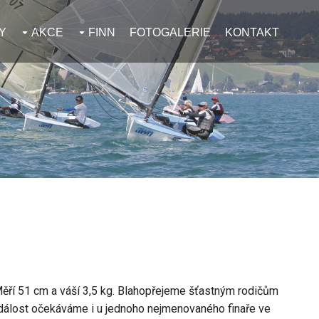
Y
AKCE
FINN
FOTOGALERIE
KONTAKT
Měří 51 cm a váší 3,5 kg. Blahopřejeme šťastným rodičům
 událost očekáváme i u jednoho nejmenovaného finaře ve