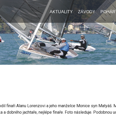
AKTUALITY
ZÁVODY
POHÁR
odil finaři Alanu Lorenzovi a jeho manželce Monice syn Matyáš. 
ěka a dobrého jachtaře, nejlépe finaře. Foto následuje. Podobnou