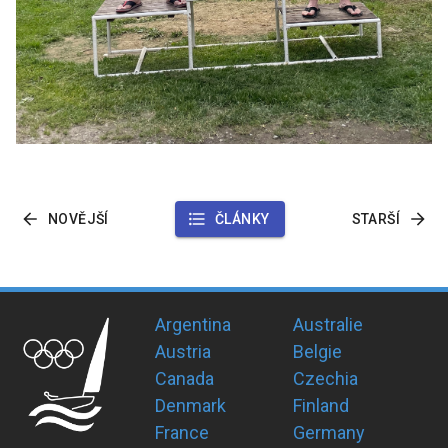
NOVĚJŠÍ
ČLÁNKY
STARŠÍ
Argentina
Australie
Austria
Belgie
Canada
Czechia
Denmark
Finland
France
Germany