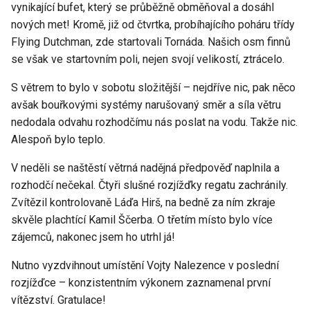
vynikající bufet, který se průběžně obměňoval a dosáhl
nových met! Kromě, již od čtvrtka, probíhajícího poháru třídy
Flying Dutchman, zde startovali Tornáda. Našich osm finnů
se však ve startovním poli, nejen svojí velikostí, ztrácelo.
S větrem to bylo v sobotu složitější – nejdříve nic, pak něco
avšak bouřkovými systémy narušovaný směr a síla větru
nedodala odvahu rozhodčímu nás poslat na vodu. Takže nic.
Alespoň bylo teplo.
V neděli se naštěstí větrná nadějná předpověď naplnila a
rozhodčí nečekal. Čtyři slušné rozjížďky regatu zachránily.
Zvítězil kontrolovaně Láďa Hirš, na bedně za ním zkraje
skvěle plachtící Kamil Ščerba. O třetím místo bylo více
zájemců, nakonec jsem ho utrhl já!
Nutno vyzdvihnout umístění Vojty Nalezence v poslední
rozjížďce – konzistentním výkonem zaznamenal první
vítězství. Gratulace!