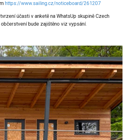
zem
https://www.sailing.cz/noticeboard/261207
otvrzení účasti v anketě na WhatsUp skupině Czech
 občerstvení bude zajištěno viz vypsání.