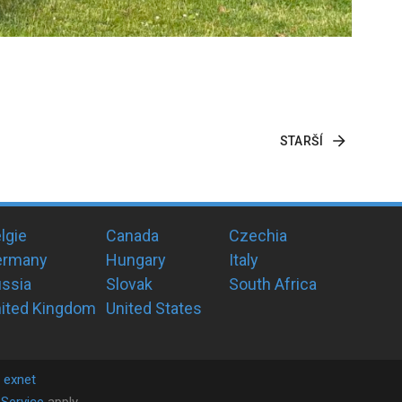
STARŠÍ
lgie
Canada
Czechia
ermany
Hungary
Italy
ssia
Slovak
South Africa
ited Kingdom
United States
y
exnet