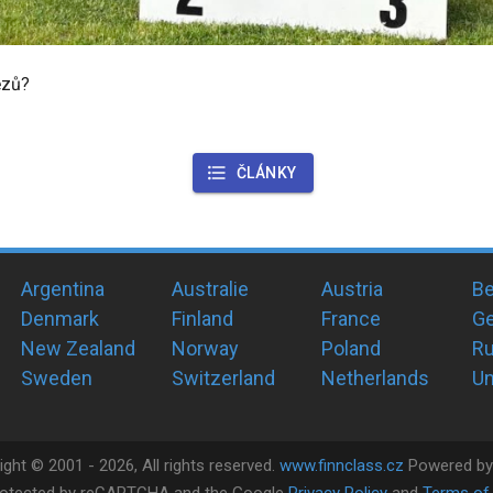
ězů?
ČLÁNKY
Argentina
Australie
Austria
Be
Denmark
Finland
France
G
New Zealand
Norway
Poland
Ru
Sweden
Switzerland
Netherlands
Un
ight ©
2001 -
2026
, All rights reserved.
www.finnclass.cz
Powered b