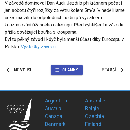
V závodě dominoval Dan Audi. Jezdilo při krásném počasí
jen sobotu čtyři rozjížky za větru kolem 5m/s. V neděli jsme
čekali na vítr do odpoledních hodin při vydatném
konzumování úžasného cateringu. Před vyhlášením závodu
přišla osvěžující bouřka s kroupama.
Byl to pěkný závod i když byla menší účast díky Eurocapu v
Polsku.
Výsledky závodu
.
NOVĚJŠÍ
ČLÁNKY
STARŠÍ
Argentina
Australie
Austria
Belgie
Canada
Czechia
Denmark
Finland