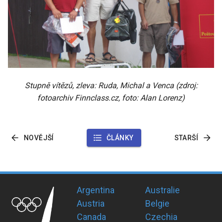
Stupně vítězů, zleva: Ruda, Michal a Venca (zdroj:
fotoarchiv Finnclass.cz, foto: Alan Lorenz)
NOVĚJŠÍ
ČLÁNKY
STARŠÍ
Argentina
Australie
Austria
Belgie
Canada
Czechia