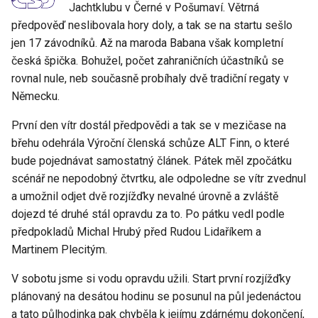
Jachtklubu v Černé v Pošumaví. Větrná
předpověď neslibovala hory doly, a tak se na startu sešlo
jen 17 závodníků. Až na maroda Babana však kompletní
česká špička. Bohužel, počet zahraničních účastníků se
rovnal nule, neb současně probíhaly dvě tradiční regaty v
Německu.
První den vítr dostál předpovědi a tak se v mezičase na
břehu odehrála Výroční členská schůze ALT Finn, o které
bude pojednávat samostatný článek. Pátek měl zpočátku
scénář ne nepodobný čtvrtku, ale odpoledne se vítr zvednul
a umožnil odjet dvě rozjížďky nevalné úrovně a zvláště
dojezd té druhé stál opravdu za to. Po pátku vedl podle
předpokladů Michal Hrubý před Rudou Lidaříkem a
Martinem Plecitým.
V sobotu jsme si vodu opravdu užili. Start první rozjížďky
plánovaný na desátou hodinu se posunul na půl jedenáctou
a tato půlhodinka pak chyběla k jejímu zdárnému dokončení,