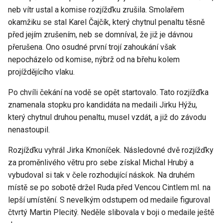
neb vítr ustal a komise rozjížďku zrušila. Smolařem
okamžiku se stal Karel Čajčík, který chytnul penaltu těsně
před jejím zrušením, neb se domníval, že již je dávnou
přerušena. Ono osudné první trojí zahoukání však
nepocházelo od komise, nýbrž od na břehu kolem
projíždějícího vlaku.
Po chvíli čekání na vodě se opět startovalo. Tato rozjížďka
znamenala stopku pro kandidáta na medaili Jirku Hýžu,
který chytnul druhou penaltu, musel vzdát, a již do závodu
nenastoupil.
Rozjížďku vyhrál Jirka Kmoníček. Následovné dvě rozjížďky
za proměnlivého větru pro sebe získal Michal Hrubý a
vybudoval si tak v čele rozhodující náskok. Na druhém
místě se po sobotě držel Ruda před Vencou Cintlem ml. na
lepší umístění. S nevelkým odstupem od medaile figuroval
čtvrtý Martin Plecitý. Neděle slibovala v boji o medaile ještě