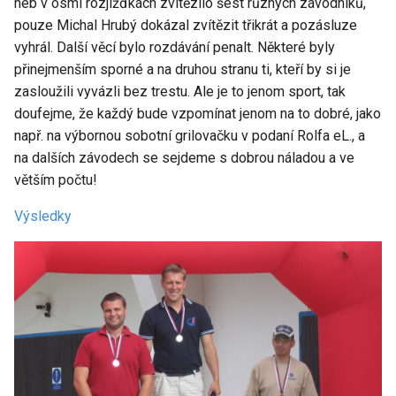
neb v osmi rozjížďkách zvítězilo šest různých závodníků,
pouze Michal Hrubý dokázal zvítězit třikrát a pozásluze
vyhrál. Další věcí bylo rozdávání penalt. Některé byly
přinejmenším sporné a na druhou stranu ti, kteří by si je
zasloužili vyvázli bez trestu. Ale je to jenom sport, tak
doufejme, že každý bude vzpomínat jenom na to dobré, jako
např. na výbornou sobotní grilovačku v podaní Rolfa eL., a
na dalších závodech se sejdeme s dobrou náladou a ve
větším počtu!
Výsledky