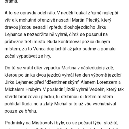
drama.
A to se opravdu odehrálo. V neděli foukal zřejmě nejlepší
vítr a k mohutné ofenzivě nasadil Martin Plecitý, který
dravou jízdou sesadil vpředu dlouhojezdícího Jirku
Lejhance a nezadržitelně vyhrál, čímž se posunul na
průběžné třetí místo. Ruda kontroloval pozici druhým
místem, za to Venca doplachtil až jako sedmý a pomalu
začal vypadávat ze hry.
Do té se vrátil díky výpadku Martina v následující jízdě,
kterou po úniku dvou jezdců vyhrál ten den výborně jezdící
Jirka Lejhanec před "džentlmenským" Alanem Lorenzem a
Michalem Hrubým. V poslední jízdě vyhrál Vedelín, který tak
stvrdil bronzovou placku, tu stříbrnou si třetím místem
pohlídal Ruda, no a zlatý Michal si to už vše vychutnával
pouze ze břehu.
Podmínky na Mistrovství byly, co se počasí týče, složité,