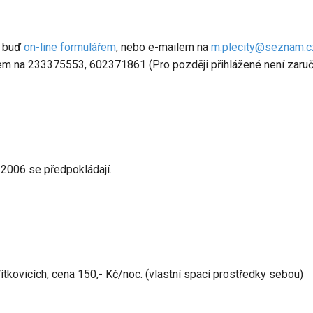
, buď
on-line formulářem
, nebo e-mailem na
m.plecity@seznam.c
onem na 233375553, 602371861 (Pro později přihlážené není zaru
 2006 se předpokládají.
ítkovicích, cena 150,- Kč/noc. (vlastní spací prostředky sebou)