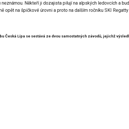
neznámou. Někteří ji dozajista pilují na alpských ledovcích a bud
ě opět na špičkové úrovni a proto na dalším ročníku SKI Regatty
u Česká Lípa se sestává ze dvou samostatných závodů, jejichž výsled