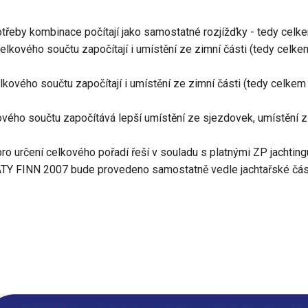
třeby kombinace počítají jako samostatné rozjížďky - tedy celk
 celkového součtu započítají i umístění ze zimní části (tedy celke
celkového součtu započítají i umístění ze zimní části (tedy celkem 
lkového součtu započítává lepší umístění ze sjezdovek, umístění z
ro určení celkového pořadí řeší v souladu s platnými ZP jachtingu
TY FINN 2007 bude provedeno samostatně vedle jachtařské části