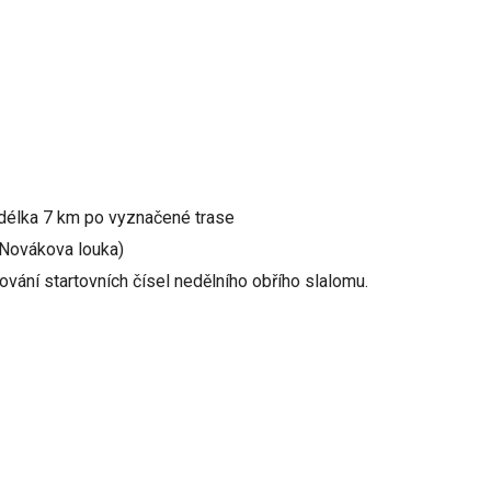
délka 7 km po vyznačené trase
 (Novákova louka)
vání startovních čísel nedělního obřího slalomu.