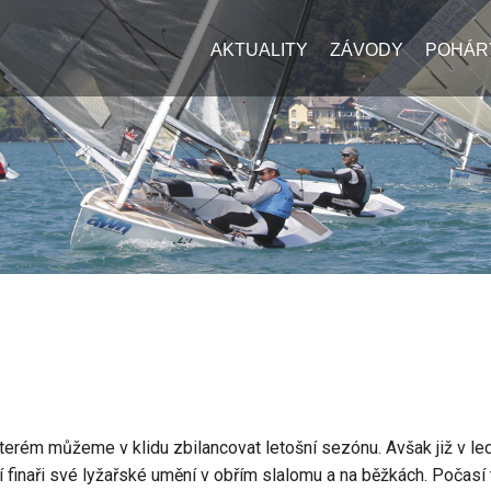
AKTUALITY
ZÁVODY
POHÁR
terém můžeme v klidu zbilancovat letošní sezónu. Avšak již v l
í finaři své lyžařské umění v obřím slalomu a na běžkách. Počasí