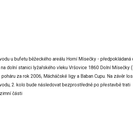
vodu u bufetu běžeckého areálu Horní Mísečky - předpokládaná 
az na dolní stanici lyžařského vleku Vršovice 1860 Dolní Mísečky
poháru za rok 2006, Mácháčské ligy a Baban Cupu. Na závěr loso
vodu, 2. kolo bude následovat bezprostředně po přestavbě trati
zimní části