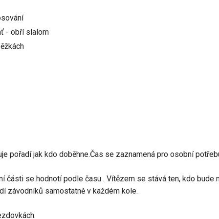
losování
ať - obří slalom
běžkách
je pořadí jak kdo doběhne.Čas se zaznamená pro osobní potřeb
í části se hodnotí podle času . Vítězem se stává ten, kdo bude mí
í závodníků samostatně v každém kole.
ezdovkách.