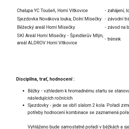
Chalupa YC Toušeň, Horní Vítkovice
- zahájení, 
Sjezdovka Novákova louka, Dolní Mísečky
- závodní tr
Běžecký areál Horní Mísečky
- závod na 
SKI Areál Horní Mísečky - Špindlerův Mlýn,
- trénink
areál ALDROV Horní Vítkovice
Disciplína, trať, hodnocení :
Běžky - vzhledem k hromadnému startu se stanovu
následujících ročnících.
Sjezdovky - jede se obří slalom 2 kola. Pořadí zimn
potřeby hodnocení kombinace se zaznamená pořad
Vyhláženo bude samostatně pořadí v běžkách a sj