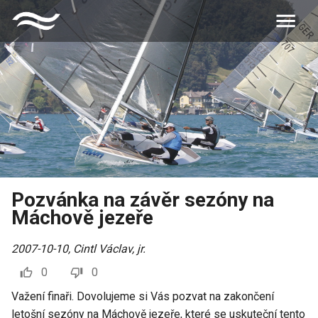
Pozvánka na závěr sezóny na
Máchově jezeře
2007-10-10
,
Cintl Václav, jr.
0
0
Važení finaři. Dovolujeme si Vás pozvat na zakončení
letošní sezóny na Máchově jezeře, které se uskuteční tento