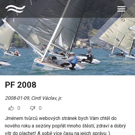
PF 2008
2008-01-09
,
Cintl Václav, jr.
0
0
Jménem tvůrců webových stránek bych Vám chtěl do
nového roku a sezóny popřát mnoho štěstí, zdraví a dobrý
vítr do plachet! A sobě více času na jejich správu :).