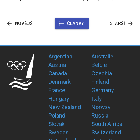
NOVĚJŠÍ
ČLÁNKY
STARŠÍ
Argentina
Australie
Austria
Belgie
Canada
Czechia
Denmark
Finland
France
Germany
Hungary
Italy
New Zealand
Norway
Poland
Russia
Slovak
South Africa
Sweden
Switzerland