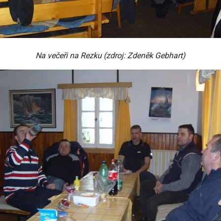
Na večeři na Rezku (zdroj: Zdeněk Gebhart)