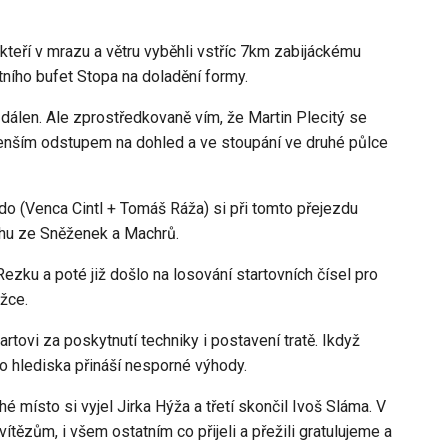
 kteří v mrazu a větru vyběhli vstříc 7km zabijáckému
tního bufet Stopa na doladění formy.
dálen. Ale zprostředkovaně vím, že Martin Plecitý se
 menším odstupem na dohled a ve stoupání ve druhé půlce
o (Venca Cintl + Tomáš Ráža) si při tomto přejezdu
hu ze Sněženek a Machrů.
zku a poté již došlo na losování startovních čísel pro
ěžce.
tovi za poskytnutí techniky i postavení tratě. Ikdyž
ho hlediska přináší nesporné výhody.
místo si vyjel Jirka Hýža a třetí skončil Ivoš Sláma. V
zům, i všem ostatním co přijeli a přežili gratulujeme a