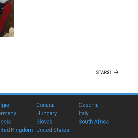
STARŠÍ
lgie
Canada
Czechia
ermany
Hungary
Italy
ssia
Slovak
South Africa
ited Kingdom
United States