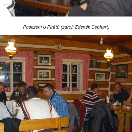
Posezení U Pirátů (zdroj: Zdeněk Gebhart)