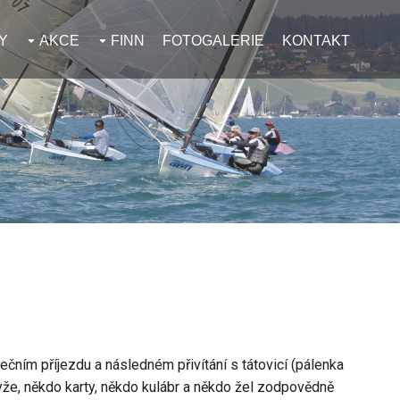
Y
AKCE
FINN
FOTOGALERIE
KONTAKT
tečním příjezdu a následném přivítání s tátovicí (pálenka
lyže, někdo karty, někdo kulábr a někdo žel zodpovědně