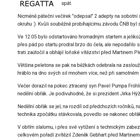
spát.
Nicméně páteční večírek "odepsal" 2 adepty na sobotní st
okruhu :). Kvůli souběžně probíhajícímu závodu ČNB byl 
Ve 12.05 bylo odstartováno hromadným startem a jelikož
přes pád po startu prodral brzo do čela, ale nepodařilo
trati zaútočil a obhájil loňské vítězství před Martinem Pl
Většina peletona se pak na běžkách odebrala na zaslouž
hráblo na dno svých sil mnohem více, než při samotné
Večer dorazil na pokec ztracený syn Pavel Pumpa Fröhlic
nedělní obřák. Je podivuhodné, že si prezident Jirka Hýž
Nedělní obřák se jel, na rozdíl od předchozích ročníků, 
technika zpočátku stávkovala, povedlo se nakonec obřák o
V obřím slalomu, i přes své vytížení s technickým zabez
celkovém pořadí zvítězil Zdeněk Gebhart před Martinem 