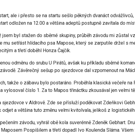
art, ale i přesto se na startu sešlo pěkných dvanáct odvážlivců,
start odložen na 12.00 a většina adeptů postupně zavítala do mís
 jsem byl stažen do sběrné skupiny, průběh závodu mi zůstal vz
 se mu setřást hlídacího psa Mapose, který se zarputile držel s
ecitým a třetí doběhl Honza Čajčík.
enou odměnu do srubu U Pirátů, avšak ku příkladu sběrné komand
m závodě. Závěrečný sešup po sjezdovce dal vzpomenout na Mác
h, takže o zábavu bylo postaráno. Proběhla klasická večeře na Re
a vylosoval číslo 1. Za to Mapos třináctku zkousával jen velmi t
na sjezdovce v Aldrově. Zde se přísluží poděkovat Zdeňkovi Gebhar
djet a většina tuto změnu velmi kvitolvala, jelikoš z logistické
pečením závodu, vyhrál obě kola suverénně Zdeněk Gebhart. Druhé 
Maposem Pospíšilem a třetí dopadl Ivo Koulenda Sláma. Všem vítě