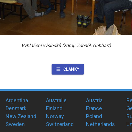
Vyhlášení výsledků (zdroj: Zdeněk Gebhart)
ČLÁNKY
Argentina
Australie
Austria
Be
Denmark
Finland
France
G
New Zealand
Norway
Poland
Ru
Sweden
Switzerland
Netherlands
Un