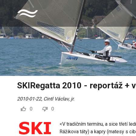
SKIRegatta 2010 - reportáž + 
2010-01-22
,
Cintl Václav, jr.
0
0
<
V tradičním termínu, a sice třetí l
Rážikova táty) a kapry (matesy s cib