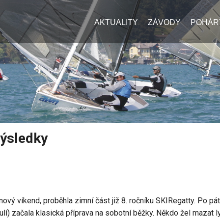
AKTUALITY
ZÁVODY
POHÁR
výsledky
ednový víkend, proběhla zimní část již 8. ročníku SKIRegatty. Po pá
ulí) začala klasická příprava na sobotní běžky. Někdo žel mazat 