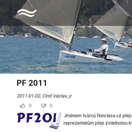
PF 2011
2011-01-02
,
Cintl Václav, jr.
0
0
Jménem tvůrců finnclass.cz přeji
reprezentatům přeji zvládnutou kv