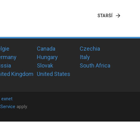
STARŠÍ
lgie
Canada
Czechia
ermany
Hungary
Italy
ssia
Slovak
South Africa
ited Kingdom
United States
y
exnet
Service
apply.