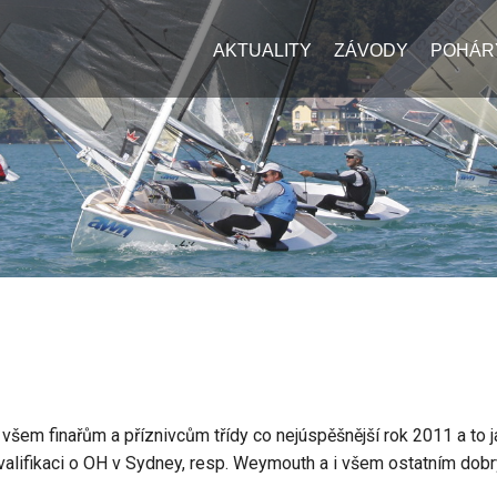
AKTUALITY
ZÁVODY
POHÁR
 všem finařům a příznivcům třídy co nejúspěšnější rok 2011 a to 
alifikaci o OH v Sydney, resp. Weymouth a i všem ostatním dobrý 