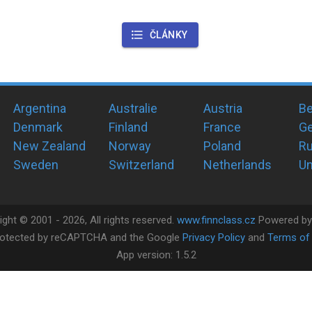
ČLÁNKY
Argentina
Australie
Austria
Be
Denmark
Finland
France
G
New Zealand
Norway
Poland
Ru
Sweden
Switzerland
Netherlands
Un
ight ©
2001 -
2026
, All rights reserved.
www.finnclass.cz
Powered b
 protected by reCAPTCHA and the Google
Privacy Policy
and
Terms of 
App version:
1.5.2