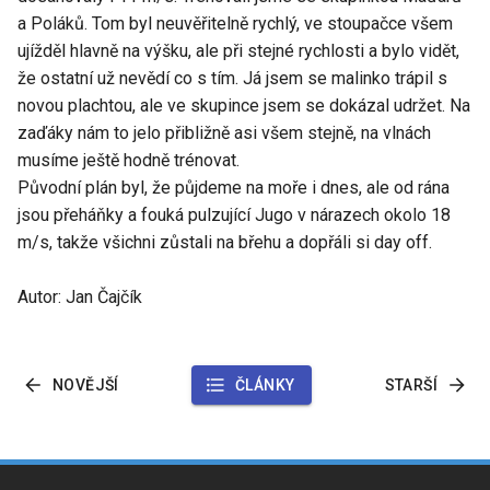
a Poláků. Tom byl neuvěřitelně rychlý, ve stoupačce všem
ujížděl hlavně na výšku, ale při stejné rychlosti a bylo vidět,
že ostatní už nevědí co s tím. Já jsem se malinko trápil s
novou plachtou, ale ve skupince jsem se dokázal udržet. Na
zaďáky nám to jelo přibližně asi všem stejně, na vlnách
musíme ještě hodně trénovat.
Původní plán byl, že půjdeme na moře i dnes, ale od rána
jsou přeháňky a fouká pulzující Jugo v nárazech okolo 18
m/s, takže všichni zůstali na břehu a dopřáli si day off.
Autor: Jan Čajčík
NOVĚJŠÍ
ČLÁNKY
STARŠÍ