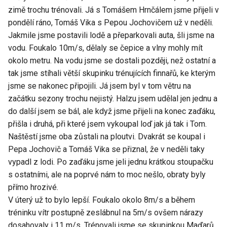
zimě trochu trénovali. Já s Tomášem Hrnčálem jsme přijeli v
pondělí ráno, Tomáš Vika s Pepou Jochovičem už v neděli.
Jakmile jsme postavili lodě a přeparkovali auta, šli jsme na
vodu. Foukalo 10m/s, dělaly se čepice a vlny mohly mít
okolo metru. Na vodu jsme se dostali později, než ostatní a
tak jsme stíhali větší skupinku trénujících finnařů, ke kterým
jsme se nakonec připojili. Já jsem byl v tom větru na
začátku sezony trochu nejistý. Halzu jsem udělal jen jednu a
do další jsem se bál, ale když jsme přijeli na konec zaďáku,
přišla i druhá, při které jsem vykoupal loď jak já tak i Tom.
Naštěstí jsme oba zůstali na ploutvi. Dvakrát se koupal i
Pepa Jochovič a Tomáš Vika se přiznal, že v neděli taky
vypadl z lodi. Po zaďáku jsme jeli jednu krátkou stoupačku
s ostatními, ale na poprvé nám to moc nešlo, obraty byly
přímo hrozivé.
V úterý už to bylo lepší. Foukalo okolo 8m/s a během
tréninku vítr postupně zeslábnul na 5m/s ovšem nárazy
dosahovaly i 11 m/s. Trénovali jsme se skupinkou Maďarů