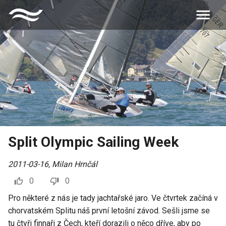
Split Olympic Sailing Week
2011-03-16
,
Milan Hrnčál
0
0
Pro některé z nás je tady jachtařské jaro. Ve čtvrtek začíná v
chorvatském Splitu náš první letošní závod. Sešli jsme se
tu čtyři finnaři z Čech, kteří dorazili o něco dříve, aby po