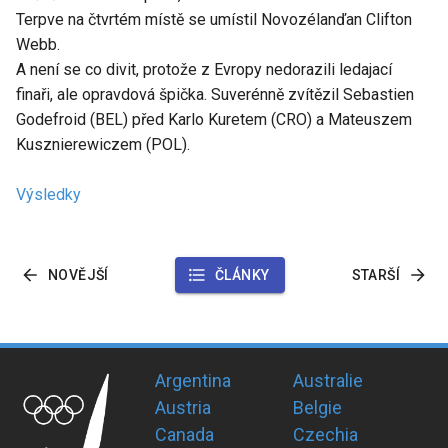
Terpve na čtvrtém místě se umístil Novozélanďan Clifton
Webb.
A není se co divit, protože z Evropy nedorazili ledajací
finaři, ale opravdová špička. Suverénně zvítězil Sebastien
Godefroid (BEL) před Karlo Kuretem (CRO) a Mateuszem
Kusznierewiczem (POL).
Výsledky
NOVĚJŠÍ
ČLÁNKY
STARŠÍ
Argentina
Australie
Austria
Belgie
Canada
Czechia