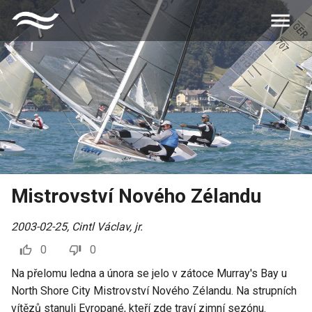
Mistrovství Nového Zélandu
2003-02-25
,
Cintl Václav, jr.
0
0
Na přelomu ledna a února se jelo v zátoce Murray's Bay u
North Shore City Mistrovství Nového Zélandu. Na strupních
vítězů stanuli Evropané, kteří zde traví zimní sezónu.