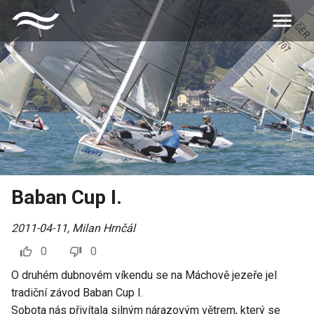
Baban Cup I.
2011-04-11
,
Milan Hrnčál
0
0
O druhém dubnovém víkendu se na Máchově jezeře jel
tradiční závod Baban Cup I.
Sobota nás přivítala silným nárazovým větrem, který se