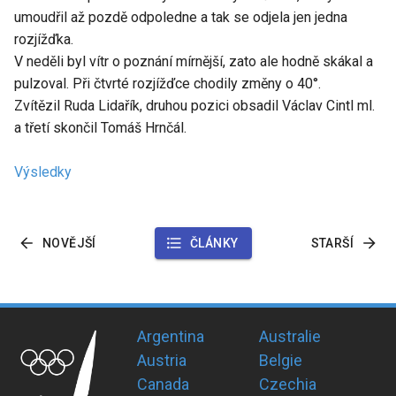
umoudřil až pozdě odpoledne a tak se odjela jen jedna
rozjížďka.
V neděli byl vítr o poznání mírnější, zato ale hodně skákal a
pulzoval. Při čtvrté rozjížďce chodily změny o 40°.
Zvítězil Ruda Lidařík, druhou pozici obsadil Václav Cintl ml.
a třetí skončil Tomáš Hrnčál.
Výsledky
NOVĚJŠÍ
ČLÁNKY
STARŠÍ
Argentina
Australie
Austria
Belgie
Canada
Czechia