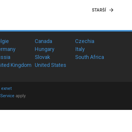
STARŠÍ
lgie
Canada
Czechia
ermany
Hungary
Italy
ssia
Slovak
South Africa
ited Kingdom
United States
y
exnet
Service
apply.