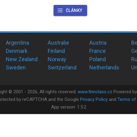
ČLÁNKY
Argentina
Australie
Austria
Be
Denmark
Finland
France
G
New Zealand
Norway
Poland
Ru
Sweden
Switzerland
Netherlands
Un
ight ©
2001 -
2026
, All rights reserved.
www.finnclass.cz
Powered b
 protected by reCAPTCHA and the Google
Privacy Policy
and
Terms of 
App version:
1.5.2