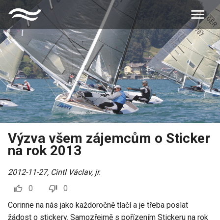
Výzva všem zájemcům o Sticker
na rok 2013
2012-11-27
,
Cintl Václav, jr.
0
0
Corinne na nás jako každoročně tlačí a je třeba poslat
žádost o stickery. Samozřejmě s pořízením Stickeru na rok