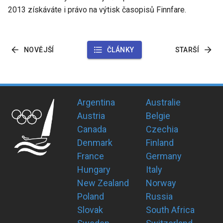
2013 získáváte i právo na výtisk časopisů Finnfare.
NOVĚJŠÍ
ČLÁNKY
STARŠÍ
Argentina
Australie
Austria
Belgie
Canada
Czechia
Denmark
Finland
France
Germany
Hungary
Italy
New Zealand
Norway
Poland
Russia
Slovak
South Africa