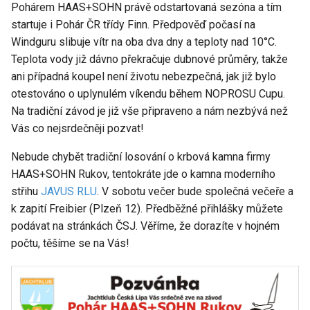
Pohárem HAAS+SOHN právě odstartovaná sezóna a tím
startuje i Pohár ČR třídy Finn. Předpověď počasí na
Windguru slibuje vítr na oba dva dny a teploty nad 10°C.
Teplota vody již dávno překračuje dubnové průměry, takže
ani případná koupel není životu nebezpečná, jak již bylo
otestováno o uplynulém víkendu během NOPROSU Cupu.
Na tradiční závod je již vše připraveno a nám nezbývá než
Vás co nejsrdečněji pozvat!
Nebude chybět tradiční losování o krbová kamna firmy
HAAS+SOHN Rukov, tentokráte jde o kamna moderního
střihu
JAVUS RLU
. V sobotu večer bude společná večeře a
k zapití Freibier (Plzeň 12). Předběžné přihlášky můžete
podávat na stránkách ČSJ. Věříme, že dorazíte v hojném
počtu, těšíme se na Vás!