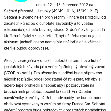
dnech 12. - 13. července 2012 na
Sečské přehradě - Ústupky (49°49´10´´N, 15°39´12´´E).
Setkání je určeno nejen pro všechny Finnaře bez rozdílu, od
začátečníků až po dlouholeté závodníky a to včetně
rekreačních jachtařů bez registrace. Srdečně zváni jsou i Ti,
kteří mají nějaký vztah k této LT, byť už třeba nyní nejsou
aktivními jachtaři anebo nemají vlastní loď a dále všichni,
kteří je budou doprovázet.
Akce je zveřejněna v oficiální celostátní termínové listině
jachtařských závodů jako veřejně přístupný otevřený závod
(VZOP s koef.1). Pro účastníky s loděmi bude připraveno
několik rozjížděk podél podstatné části jezera, tak aby si
jezero lépe prohlédli a naopak aby i pozorovatelé na
březích měli příležitost ocenit krásu LT Fin. Ostatní
návštěvníky, které by už třeba lodě nudily, se budou moci
obdivovat vystaveným vozům od firmy France Car. Sobotní
večerní program bude pokračovat v prostorách pořádajícího