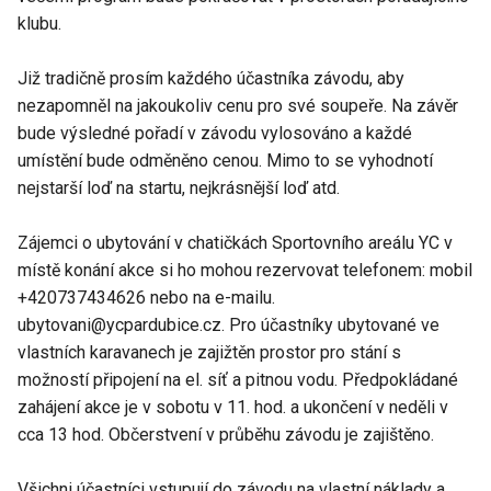
klubu.
Již tradičně prosím každého účastníka závodu, aby
nezapomněl na jakoukoliv cenu pro své soupeře. Na závěr
bude výsledné pořadí v závodu vylosováno a každé
umístění bude odměněno cenou. Mimo to se vyhodnotí
nejstarší loď na startu, nejkrásnější loď atd.
Zájemci o ubytování v chatičkách Sportovního areálu YC v
místě konání akce si ho mohou rezervovat telefonem: mobil
+420737434626 nebo na e-mailu.
ubytovani@ycpardubice.cz. Pro účastníky ubytované ve
vlastních karavanech je zajižtěn prostor pro stání s
možností připojení na el. síť a pitnou vodu. Předpokládané
zahájení akce je v sobotu v 11. hod. a ukončení v neděli v
cca 13 hod. Občerstvení v průběhu závodu je zajištěno.
Všichni účastníci vstupují do závodu na vlastní náklady a