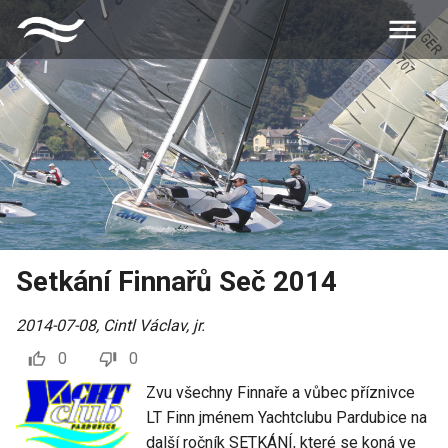
Setkání Finnařů Seč 2014
2014-07-08
,
Cintl Václav, jr.
0
0
Zvu všechny Finnaře a vůbec příznivce
LT Finn jménem Yachtclubu Pardubice na
další ročník SETKÁNÍ, které se koná ve