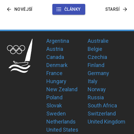
NOVĚJŠÍ
ČLÁNKY
STARŠÍ
Argentina
Australie
Austria
Belgie
Canada
Czechia
Denmark
Finland
France
Germany
Hungary
Italy
New Zealand
Norway
Poland
Russia
Slovak
South Africa
Sweden
Switzerland
Netherlands
United Kingdom
United States