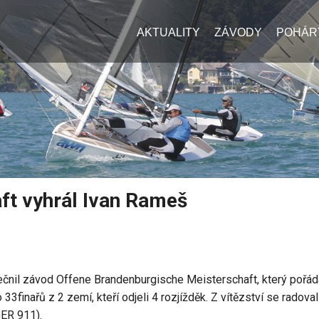
AKTUALITY
ZÁVODY
POHÁR
ft vyhrál Ivan Rameš
ečnil závod Offene Brandenburgische Meisterschaft, který pořád
33finařů z 2 zemí, kteří odjeli 4 rozjížděk. Z vítězství se rado
GER 911).