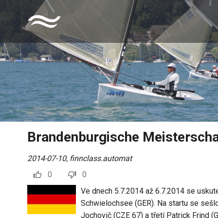
Brandenburgische Meisterscha
2014-07-10
,
finnclass.automat
0
0
Ve dnech 5.7.2014 až 6.7.2014 se uskut
Schwielochsee (GER). Na startu se sešlo 
Jochovič (CZE 67) a třetí Patrick Frind (