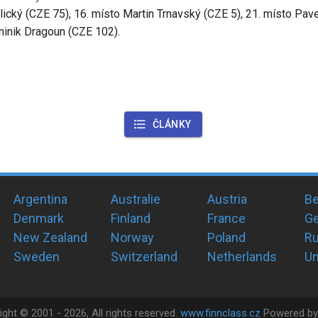
alický (CZE 75), 16. místo Martin Trnavský (CZE 5), 21. místo Pa
minik Dragoun (CZE 102).
ČLÁNKY
Argentina
Australie
Austria
Be
Denmark
Finland
France
G
New Zealand
Norway
Poland
Ru
Sweden
Switzerland
Netherlands
Un
ight ©
2001 -
2026
, All rights reserved.
www.finnclass.cz
Powered b