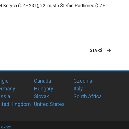
vel Korych (CZE 231), 22. místo Štefan Podhorec (CZE
STARŠÍ
lgie
Canada
Czechia
ermany
Hungary
Italy
ssia
Slovak
South Africa
ited Kingdom
United States
y
exnet