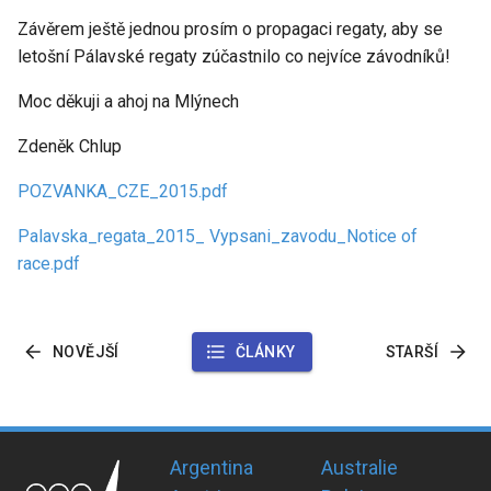
Závěrem ještě jednou prosím o propagaci regaty, aby se
letošní Pálavské regaty zúčastnilo co nejvíce závodníků!
Moc děkuji a ahoj na Mlýnech
Zdeněk Chlup
POZVANKA_CZE_2015.pdf
Palavska_regata_2015_ Vypsani_zavodu_Notice of
race.pdf
NOVĚJŠÍ
ČLÁNKY
STARŠÍ
Argentina
Australie