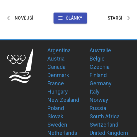
NOVĚJŠÍ
ČLÁNKY
STARŠÍ
Argentina
Australie
Austria
Belgie
Canada
Czechia
Denmark
Finland
France
Germany
Hungary
Italy
New Zealand
Norway
Poland
Russia
Slovak
South Africa
Sweden
Switzerland
Netherlands
United Kingdom