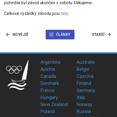
potvrdila byl závod ukončen v sobotu. Děkujeme.
Celkové výsledky závodu jsou
tady
.
NOVĚJŠÍ
ČLÁNKY
STARŠÍ
Argentina
Australie
Austria
Belgie
Canada
Czechia
Denmark
Finland
France
Germany
Hungary
Italy
New Zealand
Norway
Poland
Russia