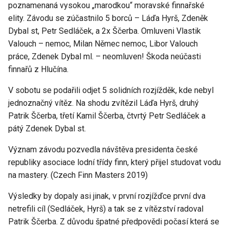
poznamenaná vysokou „marodkou“ moravské finnařské
elity. Závodu se zúčastnilo 5 borců – Láďa Hyrš, Zdeněk
Dybal st, Petr Sedláček, a 2x Ščerba. Omluveni Vlastik
Valouch – nemoc, Milan Němec nemoc, Libor Valouch
práce, Zdenek Dybal ml. – neomluven! Škoda neúčasti
finnařů z Hlučína.
V sobotu se podařili odjet 5 solidních rozjížděk, kde nebyl
jednoznačný vítěz. Na shodu zvítězil Láďa Hyrš, druhý
Patrik Ščerba, třetí Kamil Ščerba, čtvrtý Petr Sedláček a
pátý Zdenek Dybal st.
Význam závodu pozvedla návštěva presidenta české
republiky asociace lodní třídy finn, který přijel studovat vodu
na mastery. (Czech Finn Masters 2019)
Výsledky by dopaly asi jinak, v první rozjížďce první dva
netrefili cíl (Sedláček, Hyrš) a tak se z vítězství radoval
Patrik Ščerba. Z důvodu špatné předpovědi počasí která se