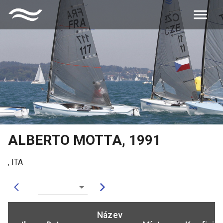
ALBERTO MOTTA
,
1991
,
ITA
Název