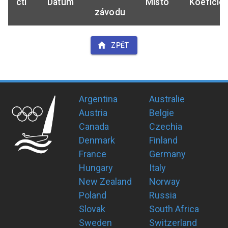
ctl
Datum
Místo
Koeficie
závodu
ZPĚT
Argentina
Australie
Austria
Belgie
Canada
Czechia
Denmark
Finland
France
Germany
Hungary
Italy
New Zealand
Norway
Poland
Russia
Slovak
South Africa
Sweden
Switzerland