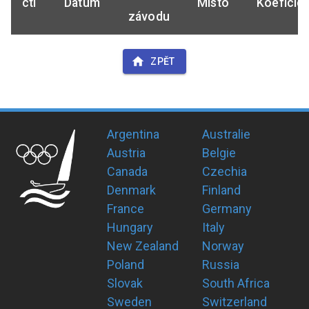
ctl
Datum
Místo
Koeficie
závodu
ZPĚT
Argentina
Australie
Austria
Belgie
Canada
Czechia
Denmark
Finland
France
Germany
Hungary
Italy
New Zealand
Norway
Poland
Russia
Slovak
South Africa
Sweden
Switzerland