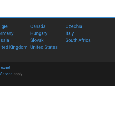
lgie
Canada
Czechia
ermany
Hungary
Italy
ssia
Slovak
South Africa
ited Kingdom
United States
y
exnet
Service
apply.