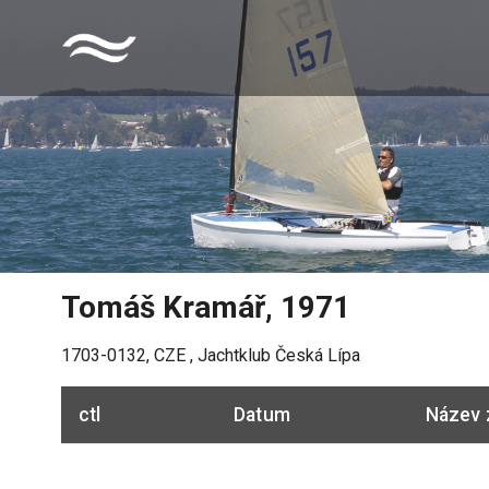
Tomáš Kramář
,
1971
1703-0132
,
CZE
,
Jachtklub Česká Lípa
ctl
Datum
Název 