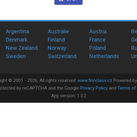
Argentina
Australie
Austria
Be
Denmark
Finland
France
G
New Zealand
Norway
Poland
Ru
Sweden
Switzerland
Netherlands
Un
ight ©
2001 -
2026
, All rights reserved.
www.finnclass.cz
Powered b
 protected by reCAPTCHA and the Google
Privacy Policy
and
Terms of 
App version:
1.5.2