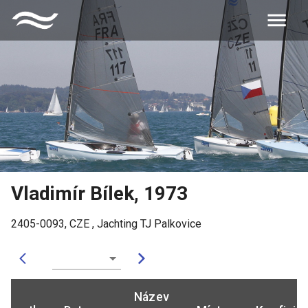
Vladimír Bílek
,
1973
2405-0093
,
CZE
,
Jachting TJ Palkovice
Název