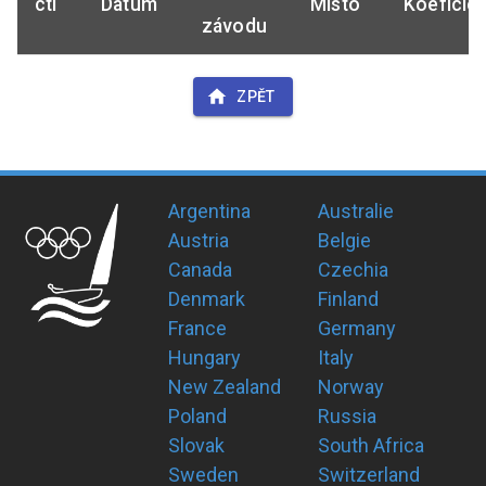
ctl
Datum
Místo
Koeficie
závodu
ZPĚT
Argentina
Australie
Austria
Belgie
Canada
Czechia
Denmark
Finland
France
Germany
Hungary
Italy
New Zealand
Norway
Poland
Russia
Slovak
South Africa
Sweden
Switzerland