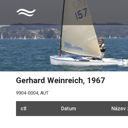
Gerhard Weinreich
,
1967
9904-0004
,
AUT
ctl
Datum
Název 