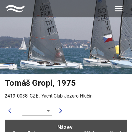
Tomáš Gropl
,
1975
2419-0038
,
CZE
,
Yacht Club Jezero Hlučín
Název