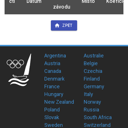
ctl
Datum
Místo
Koeficie
závodu
ZPĚT
Argentina
Australie
Austria
Belgie
Canada
Czechia
Denmark
Finland
France
Germany
Hungary
Italy
New Zealand
Norway
Poland
Russia
Slovak
South Africa
Sweden
Switzerland