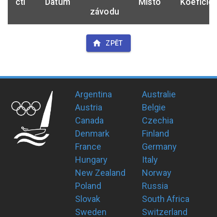
ctl
Datum
Místo
Koeficie
závodu
ZPĚT
Argentina
Australie
Austria
Belgie
Canada
Czechia
Denmark
Finland
France
Germany
Hungary
Italy
New Zealand
Norway
Poland
Russia
Slovak
South Africa
Sweden
Switzerland