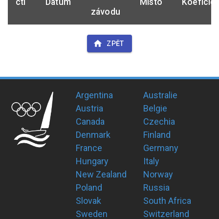
ctl
Datum
Místo
Koeficie
závodu
ZPĚT
Argentina
Australie
Austria
Belgie
Canada
Czechia
Denmark
Finland
France
Germany
Hungary
Italy
New Zealand
Norway
Poland
Russia
Slovak
South Africa
Sweden
Switzerland