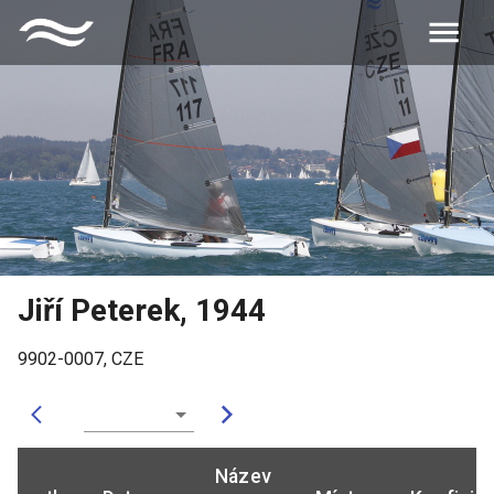
Jiří Peterek
,
1944
9902-0007
,
CZE
Název