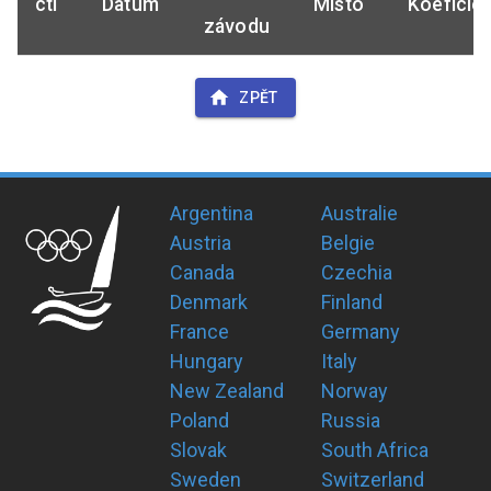
ctl
Datum
Místo
Koeficie
závodu
ZPĚT
Argentina
Australie
Austria
Belgie
Canada
Czechia
Denmark
Finland
France
Germany
Hungary
Italy
New Zealand
Norway
Poland
Russia
Slovak
South Africa
Sweden
Switzerland