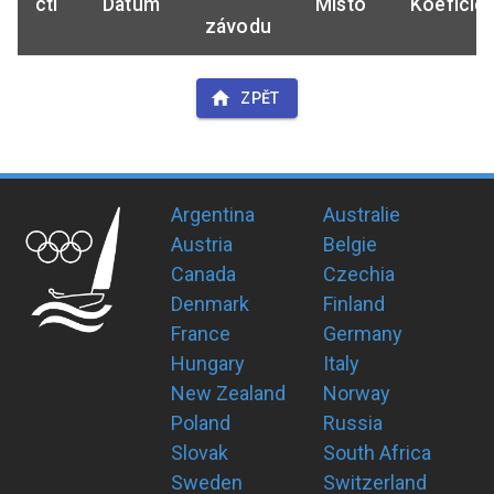
ctl
Datum
Místo
Koeficie
závodu
ZPĚT
Argentina
Australie
Austria
Belgie
Canada
Czechia
Denmark
Finland
France
Germany
Hungary
Italy
New Zealand
Norway
Poland
Russia
Slovak
South Africa
Sweden
Switzerland