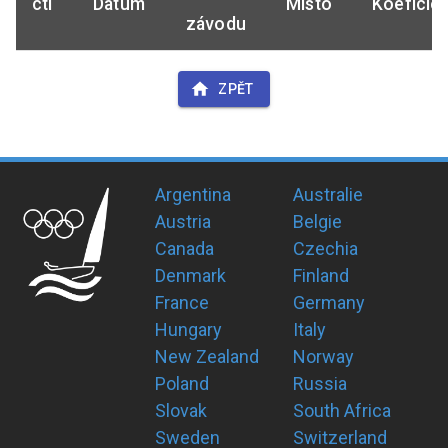
ctl
Datum
Místo
Koeficie
závodu
ZPĚT
Argentina
Australie
Austria
Belgie
Canada
Czechia
Denmark
Finland
France
Germany
Hungary
Italy
New Zealand
Norway
Poland
Russia
Slovak
South Africa
Sweden
Switzerland