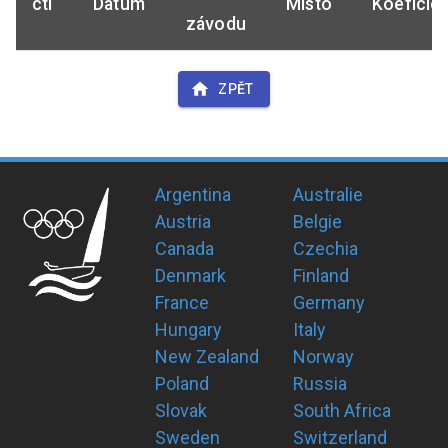
ctl
Datum
Místo
Koeficie
závodu
ZPĚT
Argentina
Australie
Austria
Belgie
Canada
Czechia
Denmark
Finland
France
Germany
Hungary
Italy
New Zealand
Norway
Poland
Russia
Slovak
South Africa
Sweden
Switzerland