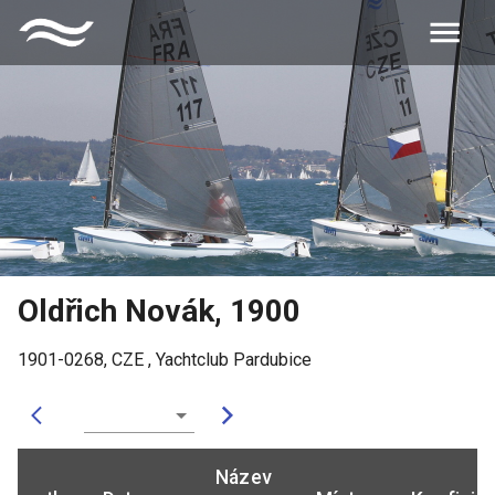
Oldřich Novák
,
1900
1901-0268
,
CZE
,
Yachtclub Pardubice
Název