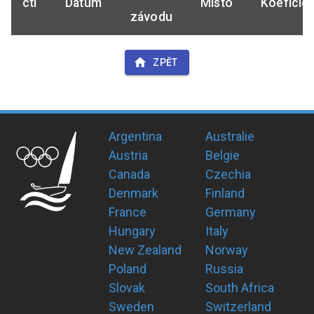
ctl
Datum
Místo
Koeficie
závodu
ZPĚT
Argentina
Australie
Austria
Belgie
Canada
Czechia
Denmark
Finland
France
Germany
Hungary
Italy
New Zealand
Norway
Poland
Russia
Slovak
South Africa
Sweden
Switzerland