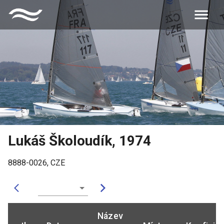
Lukáš Školoudík
,
1974
8888-0026
,
CZE
Název