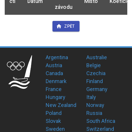
ctl
Datum
Místo
Koeficie
závodu
ZPĚT
Argentina
Australie
Austria
Belgie
Canada
Czechia
Denmark
Finland
France
Germany
Hungary
Italy
New Zealand
Norway
Poland
Russia
Slovak
South Africa
Sweden
Switzerland