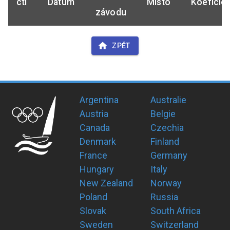
ctl
Datum
Místo
Koeficie
závodu
ZPĚT
Argentina
Australie
Austria
Belgie
Canada
Czechia
Denmark
Finland
France
Germany
Hungary
Italy
New Zealand
Norway
Poland
Russia
Slovak
South Africa
Sweden
Switzerland