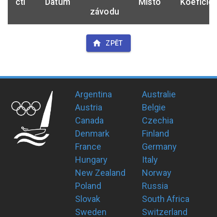
ctl
Datum
Místo
Koeficie
závodu
ZPĚT
Argentina
Australie
Austria
Belgie
Canada
Czechia
Denmark
Finland
France
Germany
Hungary
Italy
New Zealand
Norway
Poland
Russia
Slovak
South Africa
Sweden
Switzerland