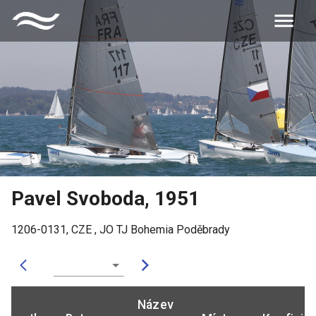
Pavel Svoboda
,
1951
1206-0131
,
CZE
,
JO TJ Bohemia Poděbrady
Název