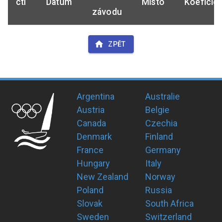
ctl
Datum
Místo
Koeficie
závodu
ZPĚT
Argentina
Australie
Austria
Belgie
Canada
Czechia
Denmark
Finland
France
Germany
Hungary
Italy
New Zealand
Norway
Poland
Russia
Slovak
South Africa
Sweden
Switzerland