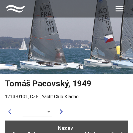
Tomáš Pacovský
,
1949
1213-0101
,
CZE
,
Yacht Club Kladno
Název