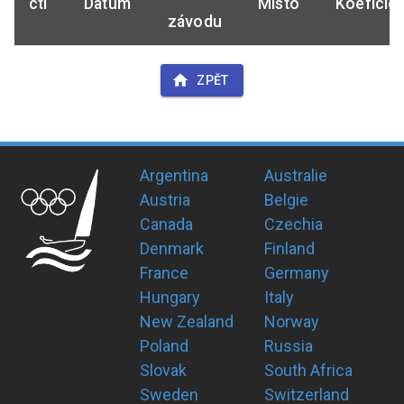
ctl
Datum
Místo
Koeficie
závodu
ZPĚT
Argentina
Australie
Austria
Belgie
Canada
Czechia
Denmark
Finland
France
Germany
Hungary
Italy
New Zealand
Norway
Poland
Russia
Slovak
South Africa
Sweden
Switzerland