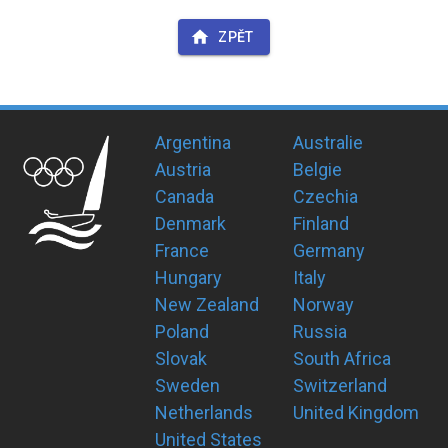
ZPĚT
Argentina
Australie
Austria
Belgie
Canada
Czechia
Denmark
Finland
France
Germany
Hungary
Italy
New Zealand
Norway
Poland
Russia
Slovak
South Africa
Sweden
Switzerland
Netherlands
United Kingdom
United States