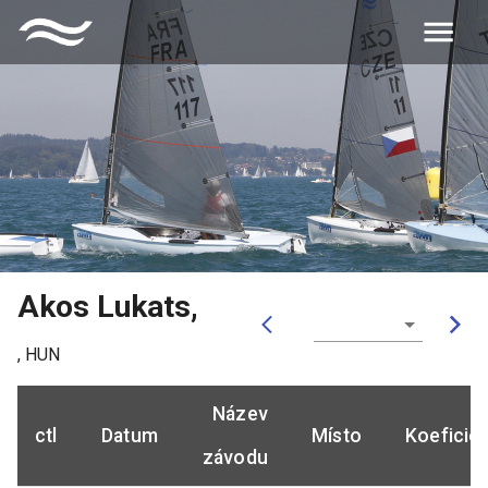
Akos Lukats
,
,
HUN
Název
ctl
Datum
Místo
Koeficie
závodu