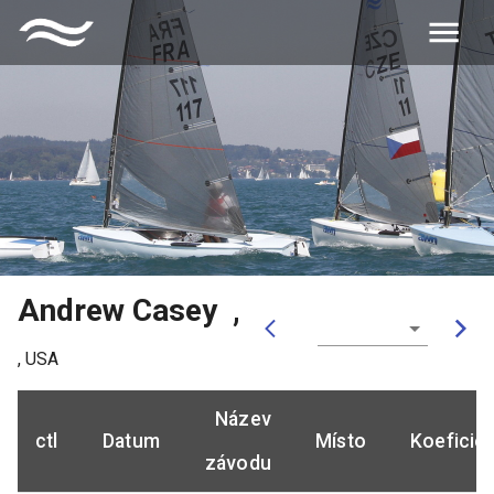
Andrew Casey
,
,
USA
Název
ctl
Datum
Místo
Koeficie
závodu