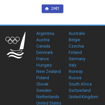
ZPĚT
Argentina
Australie
Austria
Belgie
Canada
Czechia
Denmark
Finland
France
Germany
Hungary
Italy
New Zealand
Norway
Poland
Russia
Slovak
South Africa
Sweden
Switzerland
Netherlands
United Kingdom
United States