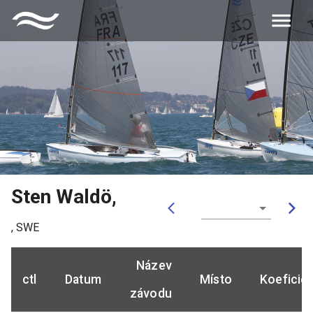
Sten Waldö
,
,
SWE
Název
ctl
Datum
Místo
Koeficie
závodu