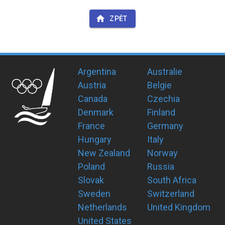
ZPĚT
Argentina
Australie
Austria
Belgie
Canada
Czechia
Denmark
Finland
France
Germany
Hungary
Italy
New Zealand
Norway
Poland
Russia
Slovak
South Africa
Sweden
Switzerland
Netherlands
United Kingdom
United States