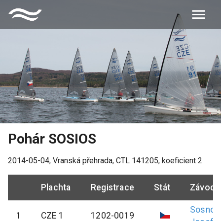
Pohár SOSIOS
2014-05-04
,
Vranská přehrada
, CTL
141205
, koeficient
2
Plachta
Registrace
Stát
Závodn
Sosnov
1
CZE 1
1202-0019