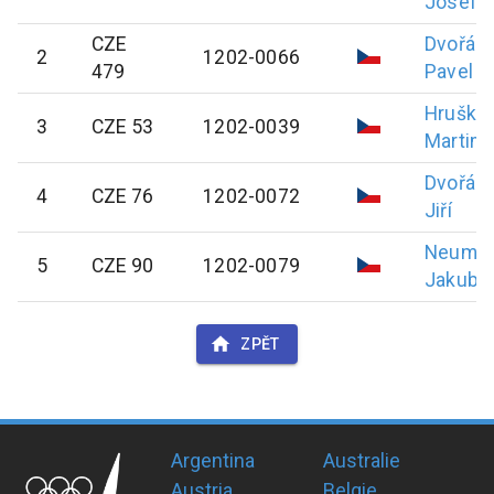
Josef
CZE
Dvořák
2
1202-0066
479
Pavel
Hruška
3
CZE 53
1202-0039
Martin
Dvořák
4
CZE 76
1202-0072
Jiří
Neuma
5
CZE 90
1202-0079
Jakub
ZPĚT
Argentina
Australie
Austria
Belgie