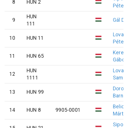
8
HUN 2
Péter
HUN
9
Gál
De
111
Lovas
10
HUN 11
Péter
Keres
11
HUN 65
Gábor
HUN
Lovas
12
1111
Samu
Dorom
13
HUN 99
Barna
Belicz
14
HUN 8
9905-0001
Márto
Sipos
15
HUN 21