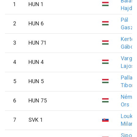
Balás
1
HUN 1
Hajdu 
Pál
2
HUN 6
Gaszt
Kerté
3
HUN 71
Gábor
Varga
4
HUN 4
Lajos
Pallay
5
HUN 5
Tibor
Német
6
HUN 75
Ors
Louko
7
SVK 1
Milan
Sipos