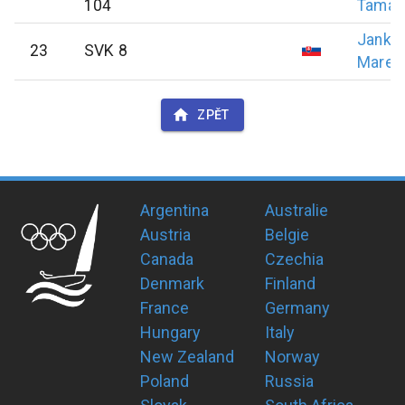
104
Tamás
Jankov
23
SVK 8
Marek
ZPĚT
Argentina
Australie
Austria
Belgie
Canada
Czechia
Denmark
Finland
France
Germany
Hungary
Italy
New Zealand
Norway
Poland
Russia