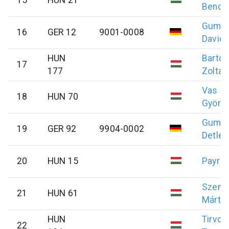
Bence
Gumin
16
GER 12
9001-0008
David
HUN
Barto
17
177
Zoltan
Vas
18
HUN 70
Györg
Gumin
19
GER 92
9904-0002
Detlev
20
HUN 15
Payr
E
Szendr
21
HUN 61
Márto
HUN
Tirvol
22