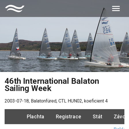
46th International Balaton
Sailing Week
2003-07-18
,
Balatonfüred
, CTL
HUN02
, koeficient
4
Plachta
Registrace
Stát
Závod