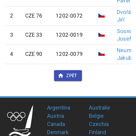
Pavel
Dvořák
2
CZE 76
1202-0072
Jiří
Sosnov
3
CZE 33
1202-0019
Josef
Neuma
4
CZE 90
1202-0079
Jakub
ZPĚT
Argentina
Australie
Austria
Belgie
Canada
Czechia
Denmark
Finland