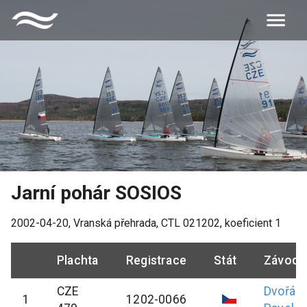
Jarní pohár SOSIOS
2002-04-20
,
Vranská přehrada
, CTL
021202
, koeficient
1
Plachta
Registrace
Stát
Závodn
CZE
Dvořák
1
1202-0066