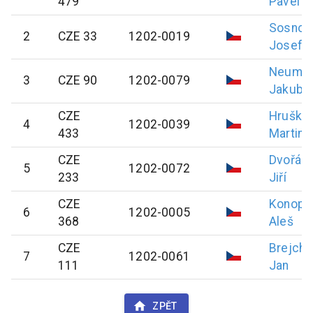
479
Pavel
Sosnov
2
CZE 33
1202-0019
Josef
Neuma
3
CZE 90
1202-0079
Jakub
CZE
Hruška
4
1202-0039
433
Martin
CZE
Dvořák
5
1202-0072
233
Jiří
CZE
Konopá
6
1202-0005
368
Aleš
CZE
Brejcha
7
1202-0061
111
Jan
ZPĚT