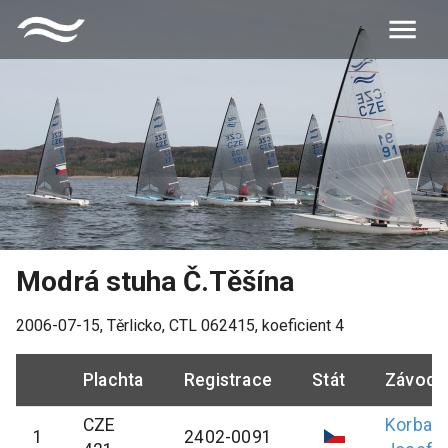
Modrá stuha Č.Těšína
2006-07-15
,
Těrlicko
, CTL
062415
, koeficient
4
Plachta
Registrace
Stát
Závodn
CZE
Korbas
1
2402-0091