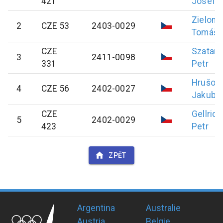
421
Josef
Zielonk
2
CZE 53
2403-0029
Tomáš
CZE
Szatani
3
2411-0098
331
Petr
Hrušov
4
CZE 56
2402-0027
Jakub
CZE
Gellrich
5
2402-0029
423
Petr
ZPĚT
Argentina
Australie
Austria
Belgie