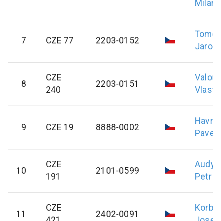
Milan
Tome
7
CZE 77
2203-0152
Jarosl
CZE
Valou
8
2203-0151
240
Vlasti
Havrá
9
CZE 19
8888-0002
Pavel
CZE
Audy
10
2101-0599
191
Petr
CZE
Korba
11
2402-0091
421
Josef