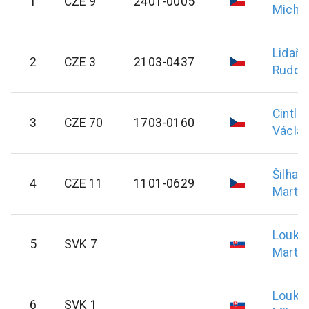
1
CZE 9
2401-0005
Michal
Lidařík
2
CZE 3
2103-0437
Rudolf
Cintl
3
CZE 70
1703-0160
Václa
Šilhav
4
CZE 11
1101-0629
Martin
Louko
5
SVK 7
Martin
Louko
6
SVK 1