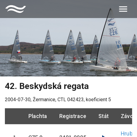
42. Beskydská regata
2004-07-30
,
Žermanice
, CTL
042423
, koeficient
5
Plachta
Registrace
Stát
Závod
Hrubý