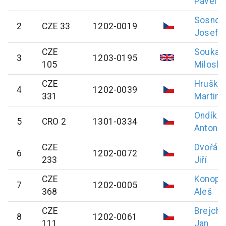
Pavel
Sosnov
2
CZE 33
1202-0019
Josef
CZE
Soukal
3
1203-0195
105
Milosla
CZE
Hruška
4
1202-0039
331
Martin
Ondík
5
CRO 2
1301-0334
Antonín
CZE
Dvořák
6
1202-0072
233
Jiří
CZE
Konopá
7
1202-0005
368
Aleš
CZE
Brejcha
8
1202-0061
111
Jan