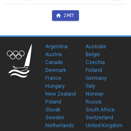
ZPĚT
Argentina
Australie
Austria
Belgie
Canada
Czechia
Denmark
Finland
France
Germany
Hungary
Italy
New Zealand
Norway
Poland
Russia
Slovak
South Africa
Sweden
Switzerland
Netherlands
United Kingdom