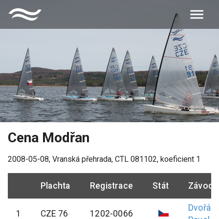
Cena Modřan
2008-05-08
,
Vranská přehrada
, CTL
081102
, koeficient
1
Plachta
Registrace
Stát
Závodn
Dvořák
1
CZE 76
1202-0066